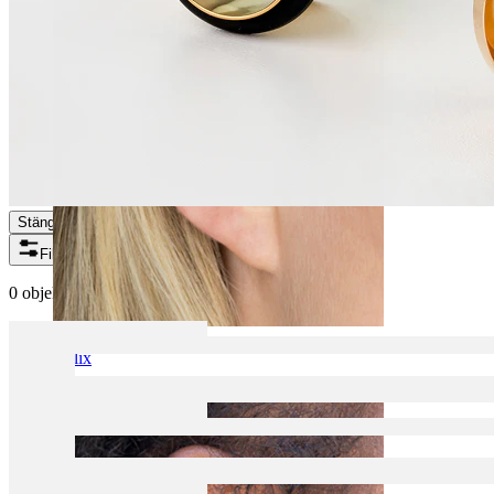
Stäng
Filter
0 objekt hittades
Helix