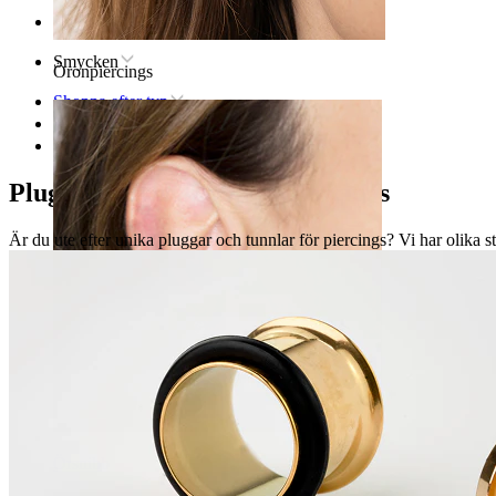
Hem
Smycken
Öronpiercings
Shoppa efter typ
Töjning
Pluggar & Tunnlar
Pluggar och tunnlar för piercings
Är du ute efter unika pluggar och tunnlar för piercings? Vi har olika st
Örsnibb