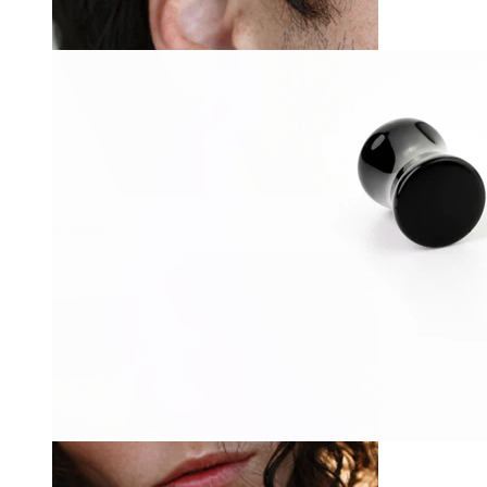
Töjning