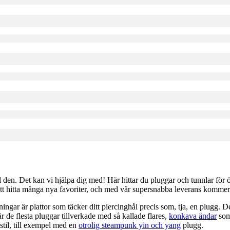
en. Det kan vi hjälpa dig med! Här hittar du pluggar och tunnlar för öron i
u att hitta många nya favoriter, och med vår supersnabba leverans kommer
ningar är plattor som täcker ditt piercinghål precis som, tja, en plugg. 
 de flesta pluggar tillverkade med så kallade flares,
konkava ändar
som
 stil, till exempel med en
otrolig steampunk yin och yang
plugg.