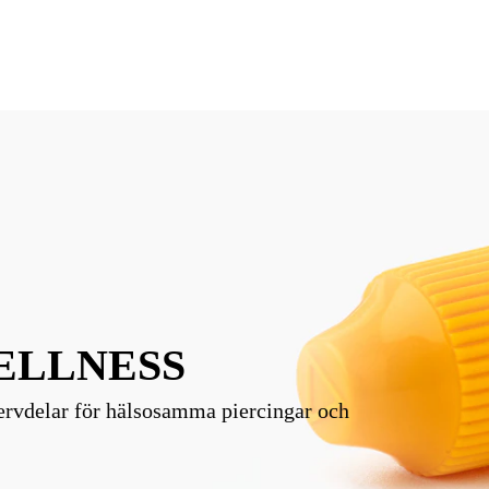
ELLNESS
ervdelar för hälsosamma piercingar och