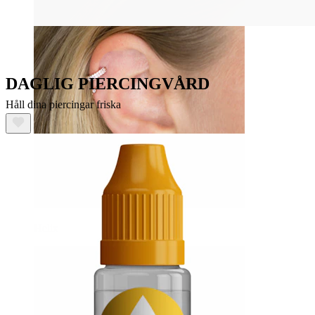
DAGLIG PIERCINGVÅRD
Håll dina piercingar friska
Helix