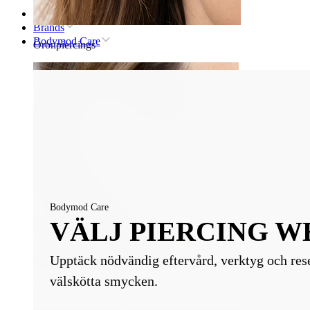
Hem
Brands
Bodymod Care
Öronpiercings
Bodymod Care
VÄLJ PIERCING W
Upptäck nödvändig eftervård, verktyg och res
välskötta smycken.
Örsnibb