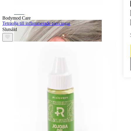
Daith
Bodymod Care
Teträolja till inflammerade piercingar
Slutsåld
Industrial