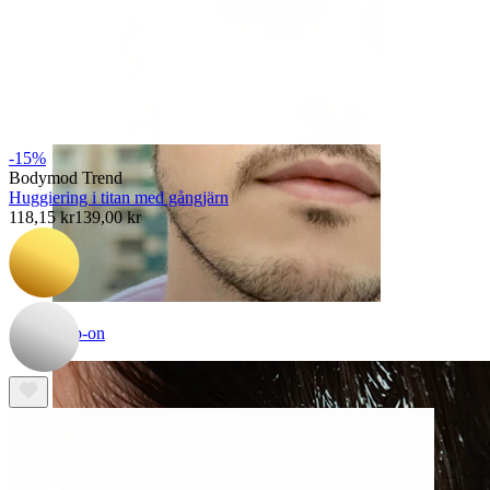
-15%
Bodymod Trend
Huggiering i titan med gångjärn
118,15 kr
139,00 kr
Clip-on