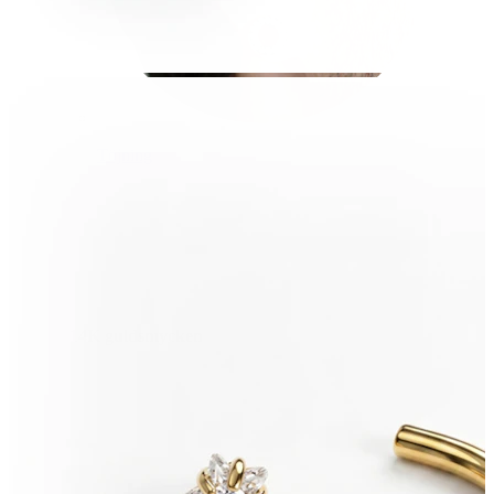
Töjning
14K guldsmycken
Shoppa titan