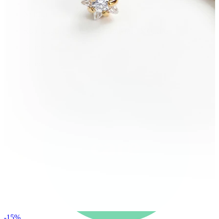
Nyheter
Köp 4, betala för 3
Shoppa Bodymod Moments
Brands
Brands
-15%