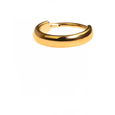
Ögonbryn
Dermal