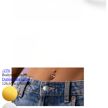
Näsa
-15%
Bodymod Trend
Dubbel ring i titan
126,65 kr
149,00 kr