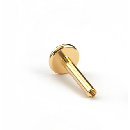
Örsnibb