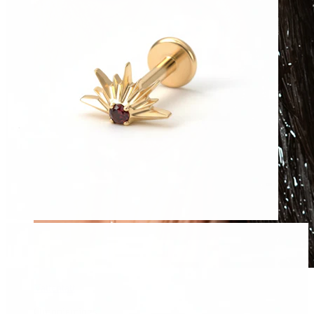
Vattentätt
Öronpiercings