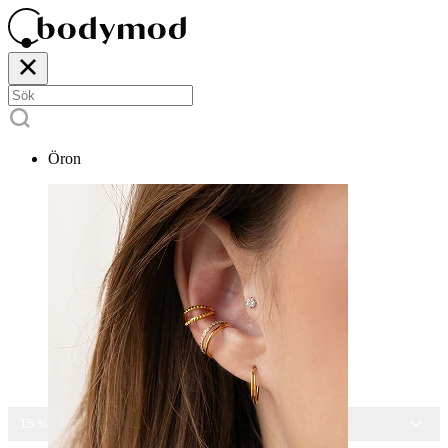
Öron
15 % RABATT PÅ ALLA SMYCKEN