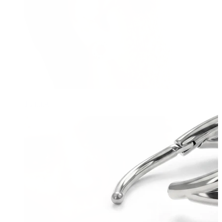
Töjning