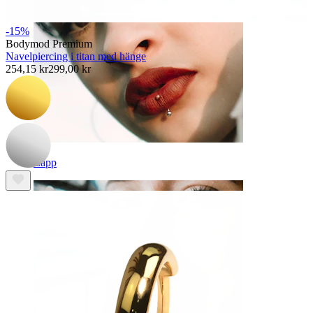
-15%
Bodymod Premium
Navelpiercing i titan med hänge
254,15 kr
299,00 kr
Läpp