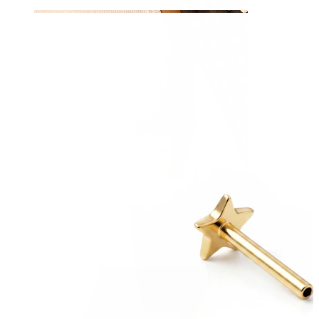
Bröstvårta
Shoppa efter piercing
Piercings