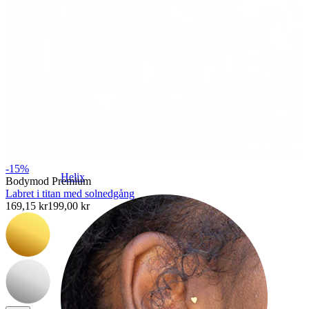
-15%
Helix
Bodymod Premium
Labret i titan med solnedgång
169,15 kr
199,00 kr