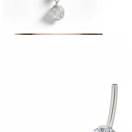
Navel
Septum