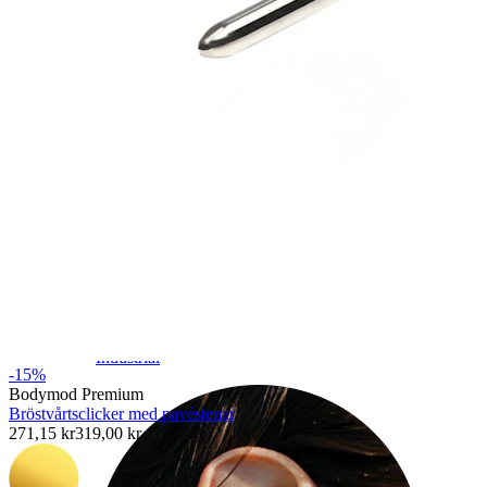
Industrial
-15%
Bodymod Premium
Bröstvårtsclicker med pavéstenar
271,15 kr
319,00 kr