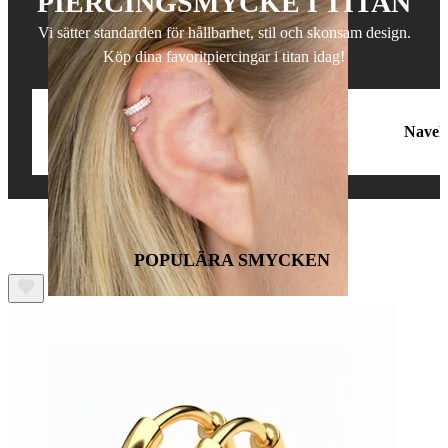
PIERCINGSMYCKE I TITAN
Vi sätter standarden för hållbarhet, stil och skonsam design.
Köp dina favoritpiercingar i titan idag!
Ring
Helix
Tragus
Navel
POPULÄRA SMYCKEN
Helix