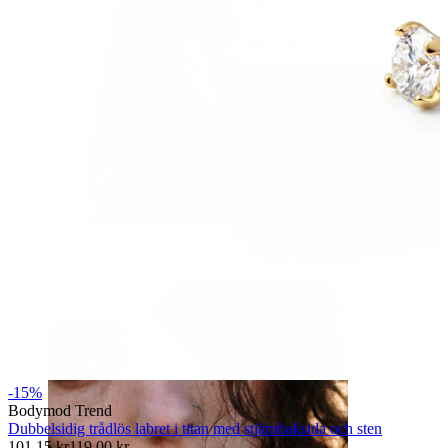
Öron
-15%
Bodymod Trend
Dubbelsidig trådlös labret i titan med stjärnbaksida och sten
101,15 kr
119,00 kr