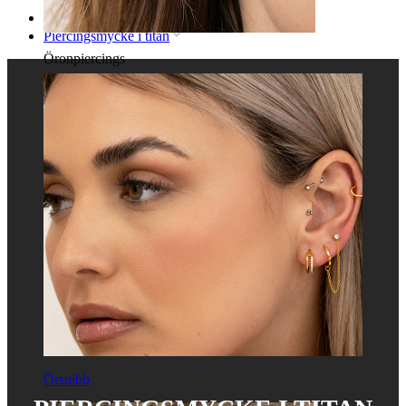
Hem
Piercingsmycke i titan
Öronpiercings
Örsnibb