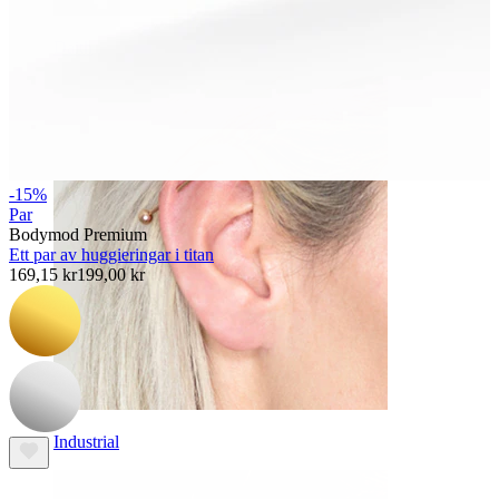
Daith
-15%
Par
Bodymod Premium
Ett par av huggieringar i titan
169,15 kr
199,00 kr
Industrial