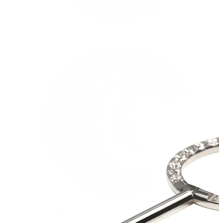
Conch
Daith