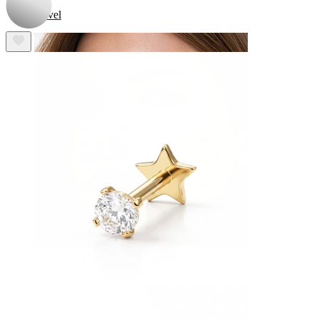
Navel
Septum