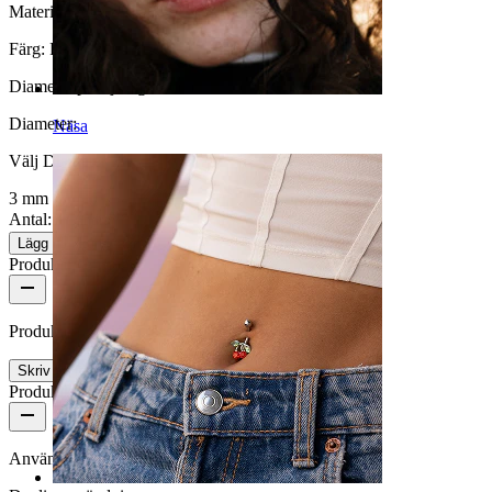
Material:
Akryl
Färg:
Pärlemor
Diameter på töjning:
3 mm.
Diameter
:
Näsa
Välj Diameter
3 mm
Antal: 1
Ändra
Lägg till i kundvagn
Produktrecensioner
Produkten har inga recensioner än
Skriv en recension
Produktkvalitet
Användningsfrekvens