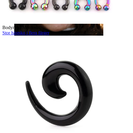
Bodymod Moments
Stor hästsko i flera färger
Näsa