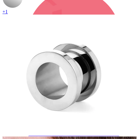
+1
Bodymod Trend