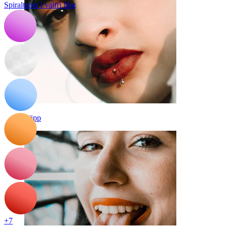
Spiraltaper i valfri färg
Läpp
+7