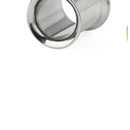
Nyheter
Köp 4, betala för 3
Shoppa Bodymod Moments
Brands
Brands