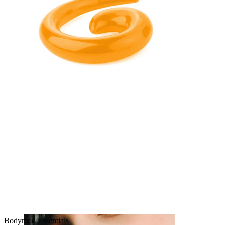
Bröstvårta
Bodymod Essentials