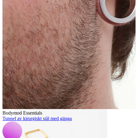
Bodymod Essentials
Köp 4, betala för 3
Shoppa efter typ
Typ av smycke
Bodymod Essentials
Tunnel av kirurgiskt stål med gänga