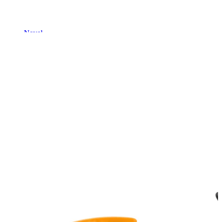
Navel
Septum