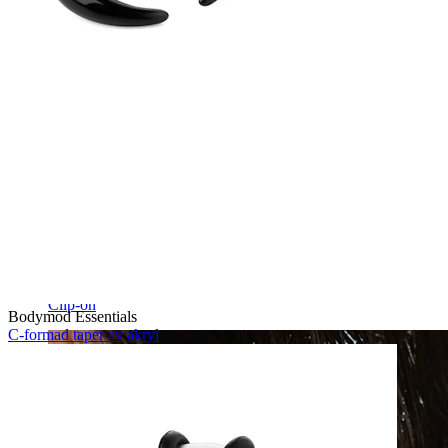
Clip-on
Bodymod Essentials
C-formad taper av akryl