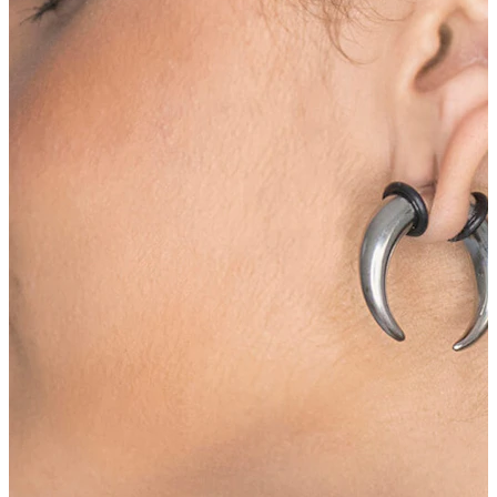
Örsnibb