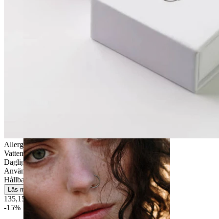
Töjning
Allergivänlig
Vattentät
Daglig användning
Användarvänlig
Hållbar
Läs mer
135,15 kr
159,00 kr
-15%