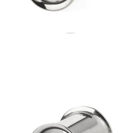
Töjning
14K guldsmycken
Shoppa titan