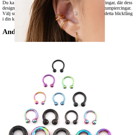
Du kan använda det här smycket i de flesta töjda piercingar, där dess
design passar, men det är särskilt häftigt i lob- och septumpiercingar.
Välj smycket från storlekar mellan 3-10 mm och lägg detta blickfång
i din korg.
Andra köpte också
Öron