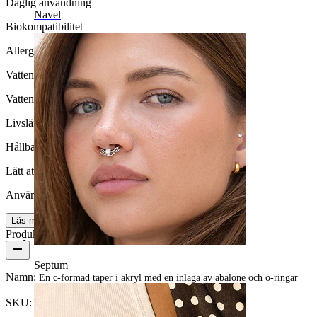
Daglig användning
Navel
Biokompatibilitet
Allergivänlig
Vattentäthet
Vattentät
Livslängd
Hållbar
Lätt att ta på/av
Användarvänlig
Läs mer
Produktdetaljer
Septum
Namn:
En c-formad taper i akryl med en inlaga av abalone och o-ringar
SKU:
Taper-13