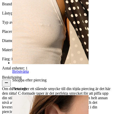
Brand:
Bodymod Trend
Låstyp:
O-ring
Typ av smycke:
Taper, C-formad taper
Placering:
Töjning, Septum, Örsnibb
Diameter på töjning:
3 mm.
Material:
Akryl
Färg:
Pärlemor
Antal enheter:
1
Bröstvårta
Beskrivning
Shoppa efter piercing
Om du letar efter ett slående smycke till din töjda piercing är det här
Piercings
den rätta! C-formade taper är det perfekta smycket för att piffa upp
din stil, och abaloneinläggningen i det här stycket är en helt annan
nivå av coolhet. Själva smycket är transparent akryl och det
levereras med två svarta O-ringar som håller det säkert i din
piercing.