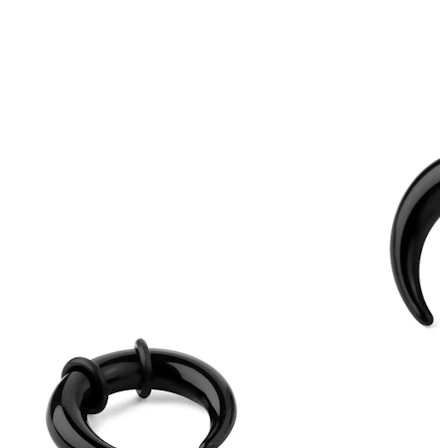
Ögonbryn
Dermal