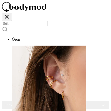
Öron
15 % RABATT PÅ ALLA SMYCKEN