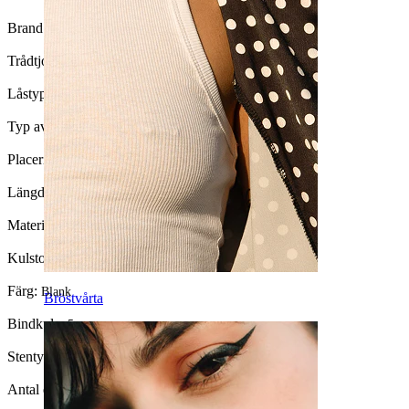
Brand:
Bodymod Essentials
Trådtjocklek:
1,6 mm
Låstyp:
Utvändig tråd
Typ av smycke:
Barbell
Placering:
Tunga
Längd:
16 mm
Material:
Kirurgiskt stål
Kulstorlek:
6 mm.
Färg:
Blank
Bröstvårta
Bindkula:
5 mm.
Stentyp:
Kristall
Antal enheter:
1