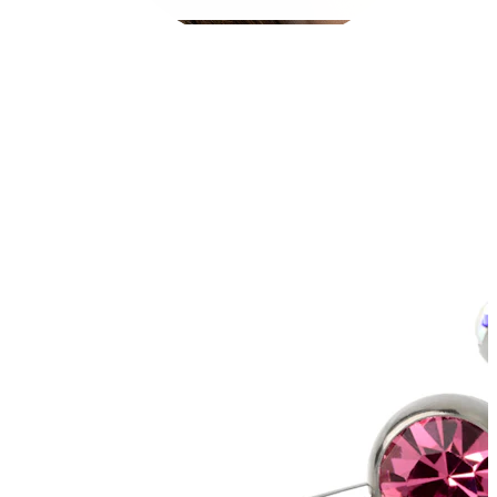
Conch
Daith