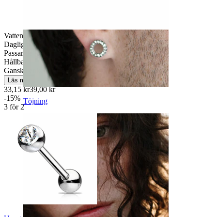
Vattentät
Daglig användning
Passar de flesta hudtyper
Hållbar
Ganska enkel
Läs mer
33,15 kr
39,00 kr
-15%
Töjning
3 för 2