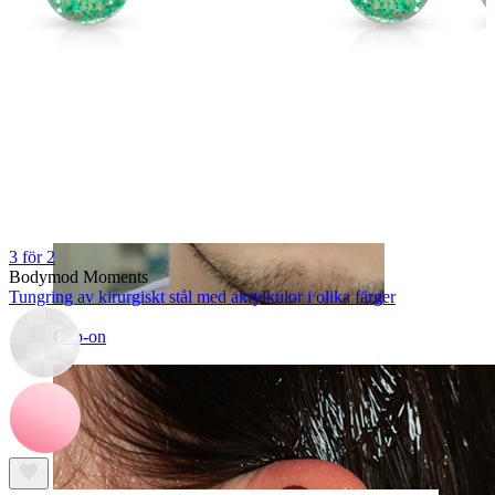
3 för 2
Bodymod Moments
Tungring av kirurgiskt stål med akrylkulor i olika färger
Clip-on