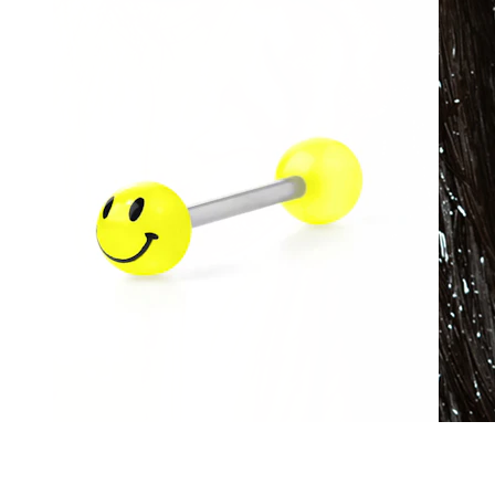
Vattentätt
Öronpiercings