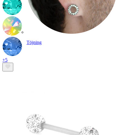
Töjning
+5
14K guldsmycken
Shoppa titan