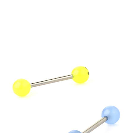
Örsnibb