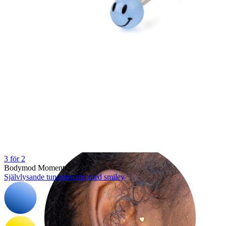
Helix
3 för 2
Bodymod Moments
Självlysande tungpiercing med smiley