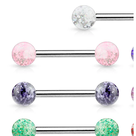
Ögonbryn
Dermal