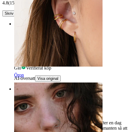
4.8
(15 recensioner)
Skriv en recension
Rating
Tungpiercing
Paketet kom fram på två dagar
Gio
Verifierat köp
Öron
AI-översatt
Visa original
Rating
Tungpiercing
Den är väldigt fin, men jag fick sår i gommen efter en dag
med den :/ De borde ha ett lager av något på diamanten så att