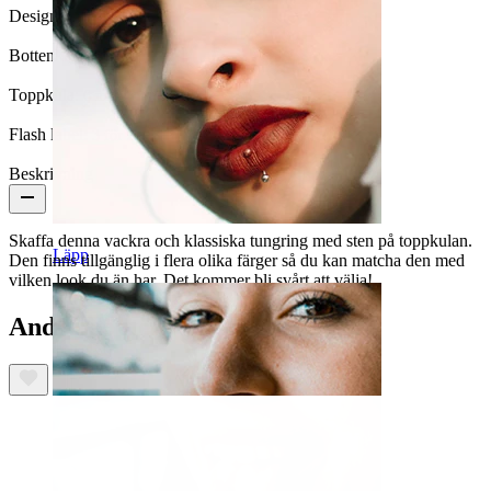
Design:
Enkel
Bottenkula:
5 mm
Toppkula:
6 mm
Flash label:
3 för 2
Beskrivning
Skaffa denna vackra och klassiska tungring med sten på toppkulan.
Läpp
Den finns tillgänglig i flera olika färger så du kan matcha den med
vilken look du än har. Det kommer bli svårt att välja!
Andra köpte också