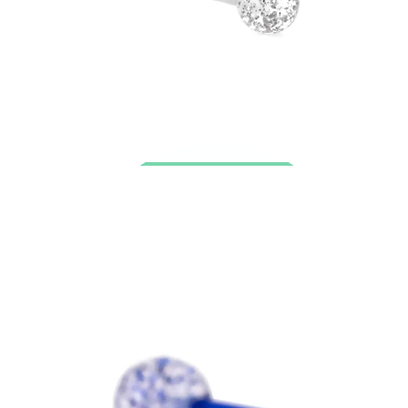
Nyheter
Köp 4, betala för 3
Shoppa Bodymod Moments
Brands
Brands