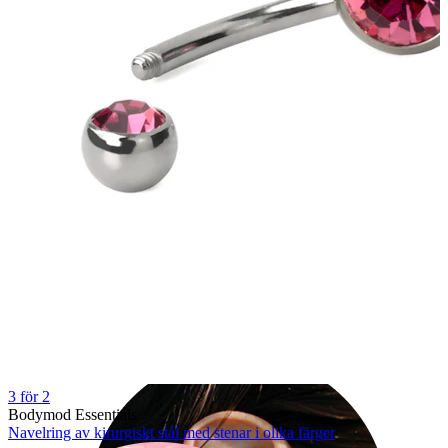
Industrial
3 för 2
Bodymod Essentials
Navelring av kirurgiskt stål med stenar i olika färger