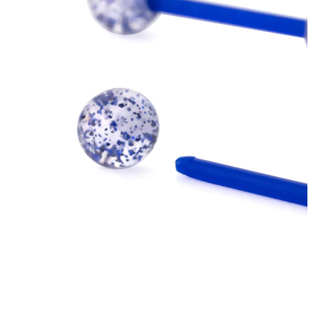
Bodymod Care
Bodymod Premium