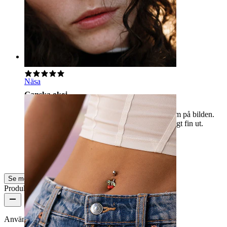
den blir mycket behagligare i munnen.
Kimberly
Verifierat köp
AI-översatt
Visa original
Rating
Näsa
Ganska okej
Glittret är inte placerat bra och det ser inte ut som på bilden.
Kulan är svår att öppna, men den ser ändå väldigt fin ut.
Chiara
Verifierat köp
AI-översatt
Visa original
Se mer
Produktkvalitet
Användningsfrekvens