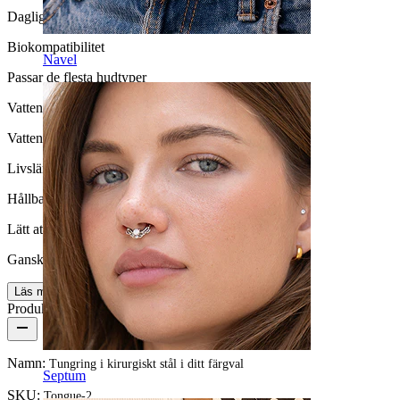
Daglig användning
Biokompatibilitet
Navel
Passar de flesta hudtyper
Vattentäthet
Vattentät
Livslängd
Hållbar
Lätt att ta på/av
Ganska enkel
Läs mer
Produktdetaljer
Namn:
Tungring i kirurgiskt stål i ditt färgval
Septum
SKU:
Tongue-2