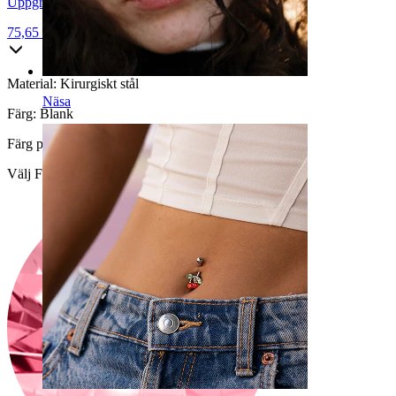
Uppgradera till titan
75,65 kr
89,00 kr
Material:
Kirurgiskt stål
Näsa
Färg:
Blank
Färg på sten
:
Välj Färg på sten