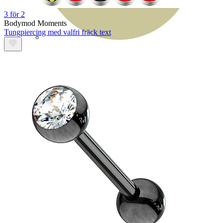
3 för 2
Bodymod Moments
Tungpiercing med valfri fräck text
Bodymod Essentials
Köp 4, betala för 3
Shoppa efter typ
Typ av smycke