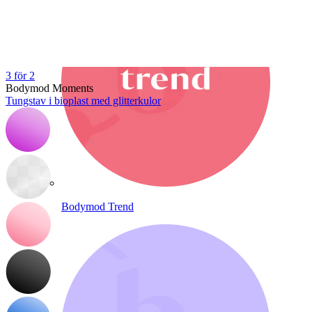
3 för 2
Bodymod Moments
Tungstav i bioplast med glitterkulor
Bodymod Trend