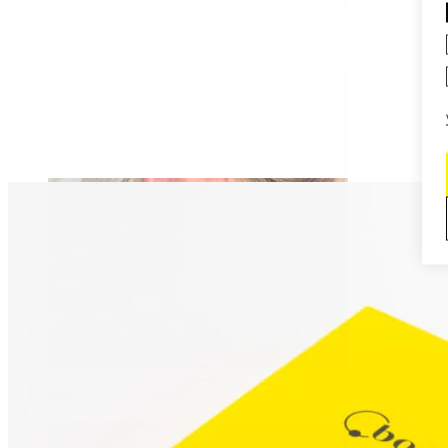
Daith
Industrial