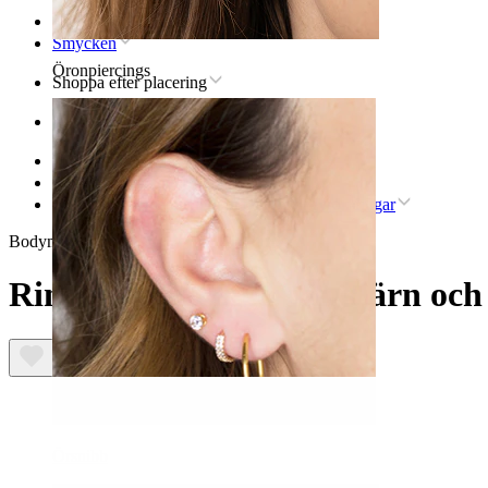
Hem
Smycken
Öronpiercings
Shoppa efter placering
Öron
Helix
Helixpiercingsmycke i titan
Ring av titan med gångjärn och tre chevron-ringar
Bodymod Trend
Ring av titan med gångjärn och
Örsnibb