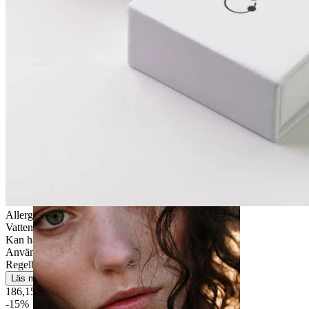
Töjning
Allergivänlig
Vattentät
Kan hålla en hel livstid
Användarvänlig
Regelbunden användning
Läs mer
186,15 kr
219,00 kr
-15%