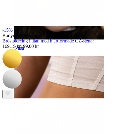
-15%
Bodymod Premium
Bröstpiercing i titan med hjärtformade CZ-stenar
169,15 kr
199,00 kr
Näsa