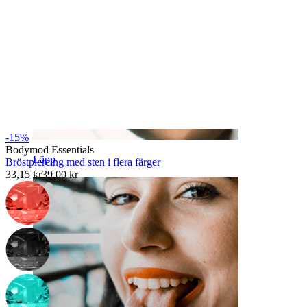
-15%
Bodymod Essentials
Läpp
Bröstpiercing med sten i flera färger
33,15 kr
39,00 kr