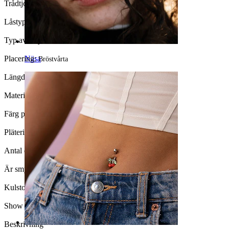
Trådtjocklek:
1,6 mm
Låstyp:
Invändig tråd
Typ av smycke:
Barbell
Placering:
Näsa
Bröstvårta
Längd:
14 mm
Material:
Titan
Färg på sten:
Klar
Pläteringstyp:
PVD - beläggning
Antal enheter:
1
Är smycket pläterat?:
Ja, hela smycket
Kulstorlek:
5 mm
Show pair option:
Ja
Beskrivning