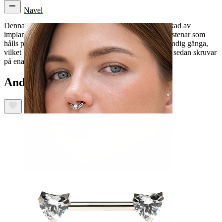
Navel
Denna fantastiska barbell för bröstpiercingar är tillverkad av
implantatklassad titan och består av 5 kubisk zirkonia stenar som
hålls på plats av tre diskreta klor. Smycket har en invändig gänga,
vilket betyder att du trär staven genom piercingen och sedan skruvar
på ena änden.
Andra köpte också
Septum