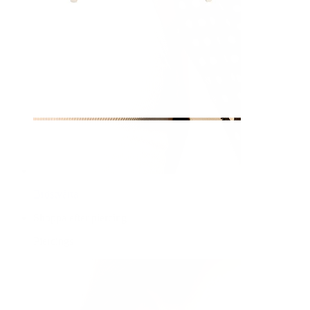
Bröstvårta
Shoppa efter piercing
Piercings