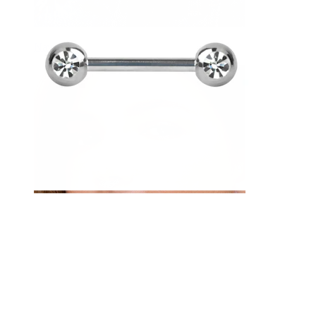
Navel
Septum