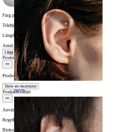
Färg på sten:
Klar
Trådtjocklek:
1,6 mm
Längd:
14 mm
Antal: 1
Ändra
Lägg till i kundvagn
Produktrecensioner
Produkten har inga recensioner än
Skriv en recension
Rook
Produktkvalitet
Användningsfrekvens
Regelbunden användning
Biokompatibilitet