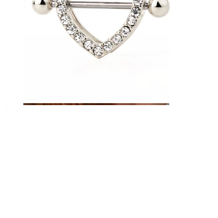
Ögonbryn
Dermal