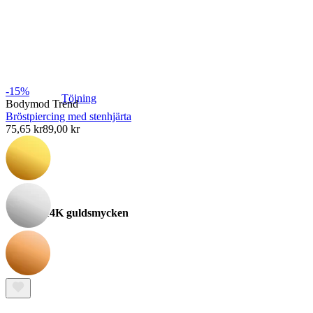
-15%
Töjning
Bodymod Trend
Bröstpiercing med stenhjärta
75,65 kr
89,00 kr
14K guldsmycken
Shoppa titan