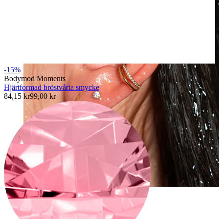
-15%
Bodymod Moments
Hjärtformad bröstvårta smycke
84,15 kr
99,00 kr
Vattentätt
Öronpiercings