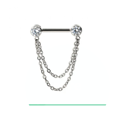
Nyheter
Köp 4, betala för 3
Shoppa Bodymod Moments
Brands
Brands