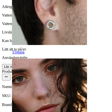
Allergivänlig
Vattentäthet
Vattentät
Livslängd
Kan hålla en hel livstid
Lätt att ta på/av
Töjning
Användarvänlig
Läs mer
Produktdetaljer
Namn:
Bröstpiercing med stenar
SKU:
Nipple-120
Brand:
Bodymod Premium