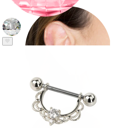
Örsnibb