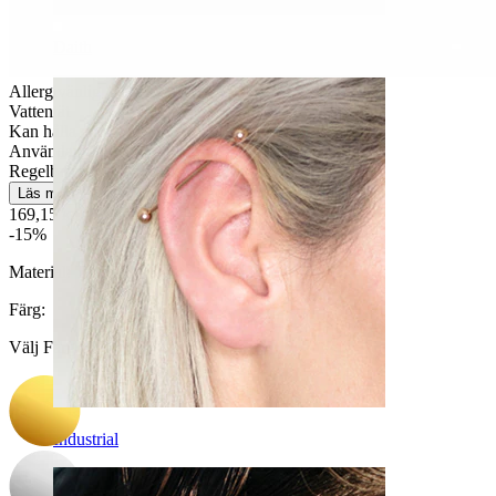
Daith
Allergivänlig
Vattentät
Kan hålla en hel livstid
Användarvänlig
Regelbunden användning
Läs mer
169,15 kr
199,00 kr
-15%
Material:
Titan
Färg
:
Välj Färg
Industrial