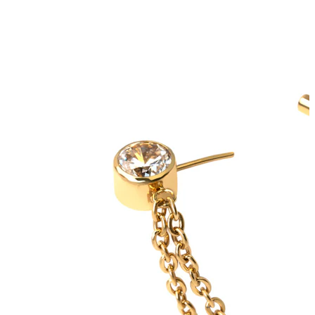
Bodymod Care
Bodymod Premium