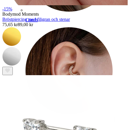
-15%
Bodymod Moments
Bröstpiercing med filigran och stenar
Conch
75,65 kr
89,00 kr
Daith