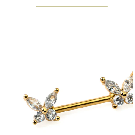
Bodymod Essentials
Köp 4, betala för 3
Shoppa efter typ
Typ av smycke