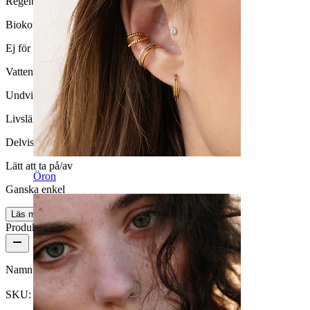
Regelbunden användning
Biokompatibilitet
Ej för känslig hud
Vattentäthet
Undvik vatten
Livslängd
Delvis hållbar
Lätt att ta på/av
Öron
Ganska enkel
Läs mer
Produktdetaljer
Namn:
Navelring med blomma
SKU:
Belly-7