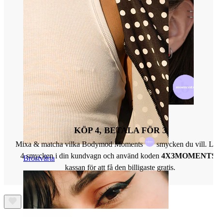
KÖP 4, BETALA FÖR 3
Mixa & matcha vilka Bodymod Moments
smycken du vill. L
4 smycken i din kundvagn och använd koden
4X3MOMENTS
Bröstvårta
kassan för att få den billigaste gratis.