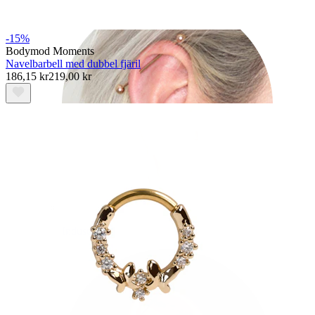
-15%
Bodymod Moments
Navelbarbell med dubbel fjäril
186,15 kr
219,00 kr
Industrial