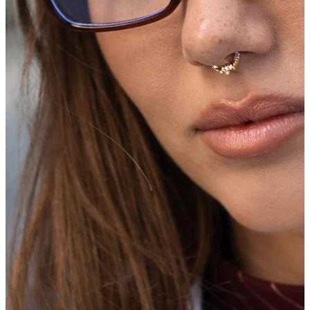
Töjning
14K guldsmycken
Shoppa titan