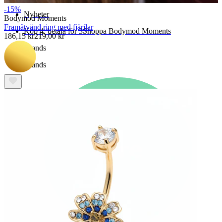
-15%
Nyheter
Bodymod Moments
Framåtvänd ring med fjärilar
Köp 4, betala för 3
Shoppa Bodymod Moments
186,15 kr
219,00 kr
Brands
Brands