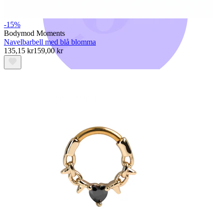
-15%
Bodymod Moments
Navelbarbell med blå blomma
135,15 kr
159,00 kr
Bodymod Moments