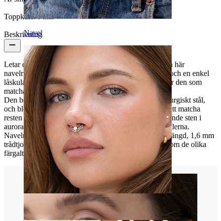
Toppkula:
5 mm
Navel
Beskrivning
Letar du efter en chic plagg att lägga till i din stil? Den här
navelringen har en detaljerad blomsterdesign i botten och en enkel
låskula i toppen. Du kan välja mellan tre snygga färger den som
matchar din stil bäst.
Den böjda staven och kulan är båda tillverkade av kirurgiskt stål,
och blomsterdesignen har mässing som är belagd för att matcha
resten av stycket. I mitten av blomman finns en glänsande sten i
aurora borealis-färg, som är densamma i alla tre modellerna.
Navelringens storlek är en standardstorlek på 10 mm längd, 1,6 mm
trådtjocklek och 5 mm diameter för låskula. Titta igenom de olika
färgalternativen och lägg din favorit i varukorgen.
Septum