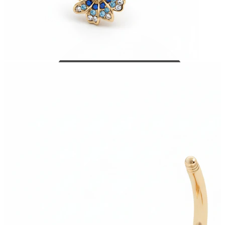
Bodymod Care
Bodymod Premium