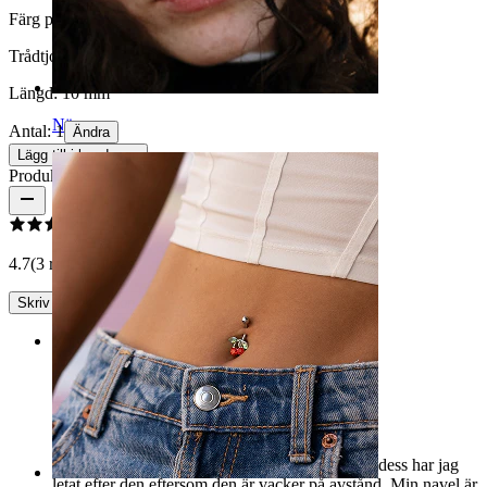
Färg på sten:
Aurora Borealis
Trådtjocklek:
1,6 mm
Längd:
10 mm
Näsa
Antal: 1
Ändra
Lägg till i kundvagn
Produktrecensioner
4.7
(3 recensioner)
Skriv en recension
Rating
Vacker
Jag såg en sådan på någon på våren, och sedan dess har jag
letat efter den eftersom den är vacker på avstånd. Min navel är