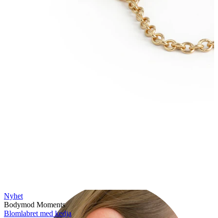
Örsnibb
Nyhet
Bodymod Moments
Blomlabret med kedja