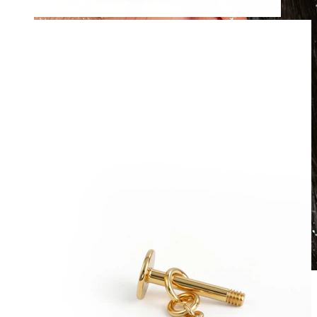
Vattentätt
Öronpiercings