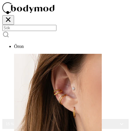
Öron
15 % RABATT PÅ ALLA SMYCKEN