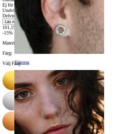
Ej för känslig hud
Undvik vatten
Delvis hållbar
Läs mer
101,15 kr
119,00 kr
-15%
Material:
Kirurgiskt stål / Mässing
Färg
:
Töjning
Välj Färg