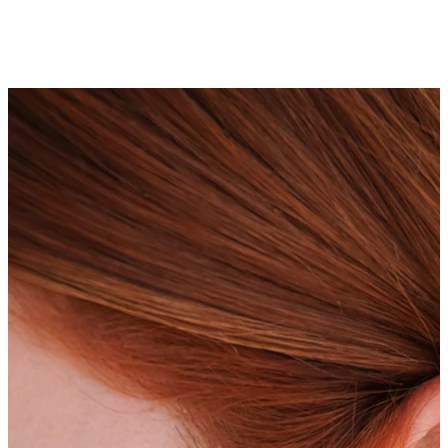
Bodymod Essentials
Köp 4, betala för 3
Shoppa efter typ
Typ av smycke