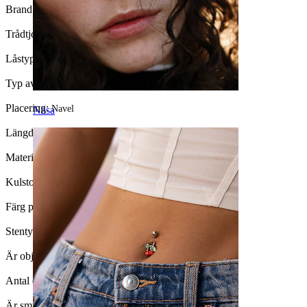
Brand:
Bodymod Moments
Trådtjocklek:
1,6 mm
Låstyp:
Utvändig tråd
Typ av smycke:
Barbell
Placering:
Navel
Näsa
Längd:
10 mm
Material:
Kirurgiskt stål / Mässing
Kulstorlek:
5 mm.
Färg på sten:
Aurora Borealis
Stentyp:
Kubisk zirkonia
Är objektet limmat?:
Ja
Antal enheter:
1
Är smycket pläterat?:
Ja, hela smycket