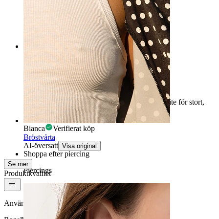
Sandra
Verifierat köp
AI-översatt
Visa original
Rating
Jag gillade det
Jag älskade det, det är ett vackert smycke men lite för stort,
det täcker hela naveln.
Bianca
Verifierat köp
Bröstvårta
AI-översatt
Visa original
Shoppa efter piercing
Se mer
Piercings
Produktkvalitet
Användningsfrekvens