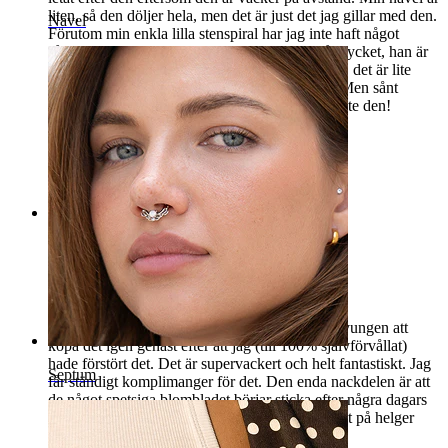
liten, så den döljer hela, men det är just det jag gillar med den.
Navel
Förutom min enkla lilla stenspiral har jag inte haft något
sådant tidigare. Min pojkvän gillar den också mycket, han är
helt förälskad i den. En gång fastnade min tröja, det är lite
obekvämt i skolan när jag inte kan justera det. Men sånt
händer väldigt sällan. Jag ångrar inte att jag köpte den!
Tina, 15
Verifierat köp
AI-översatt
Visa original
Rating
Vacker
Ett av mina absoluta favorit smycken. Jag var tvungen att
köpa det igen genast efter att jag (till 100% självförvållat)
hade förstört det. Det är supervackert och helt fantastiskt. Jag
Septum
får ständigt komplimanger för det. Den enda nackdelen är att
de något spetsiga blombladet börjar sticka efter några dagars
användning. Men eftersom jag ändå bara bär det på helger
eller lediga dagar är det inget problem.