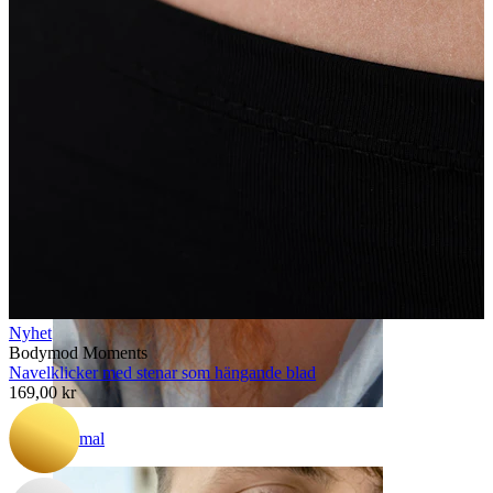
Ögonbryn
Nyhet
Bodymod Moments
Navelklicker med stenar som hängande blad
169,00 kr
Dermal