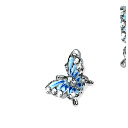
Conch
Daith