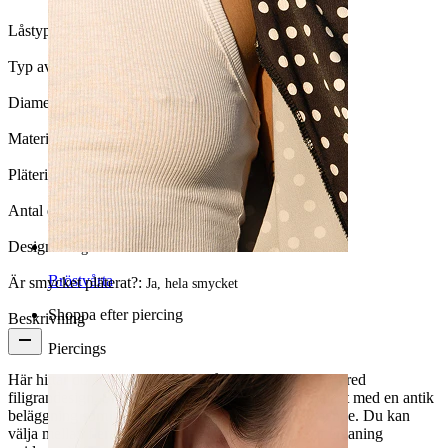
Låstyp:
Clip-on
Typ av smycke:
Ear cuff
Diameter:
8,5 mm
Material:
Mässing
Pläteringstyp:
Jonimplantation
Antal enheter:
1
Design:
Filigran
Bröstvårta
Är smycket pläterat?:
Ja, hela smycket
Shoppa efter piercing
Beskrivning
Piercings
Här hittar du en earcuff, denna gång med en ganska bred
filigrandesign. Smycket är gjort av mässing och belagt med en antik
beläggning som ger smycket ett snyggt rustikt utseende. Du kan
välja mellan flera färger, exempelvis guld, som har en aning