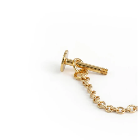
Ögonbryn
Dermal