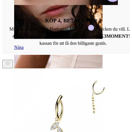
KÖP 4, BETALA FÖR 3
Mixa & matcha vilka Bodymod Moments
smycken du vill. L
4 smycken i din kundvagn och använd koden
4X3MOMENTS
kassan för att få den billigaste gratis.
Näsa