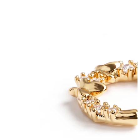
Conch
Daith