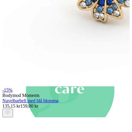
Nyheter
Köp 4, betala för 3
Shoppa Bodymod Moments
Brands
Brands
-15%
Bodymod Moments
Navelbarbell med blå blomma
135,15 kr
159,00 kr