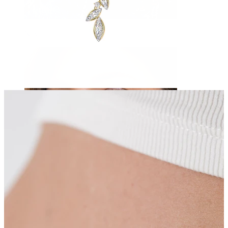
Navel
Septum