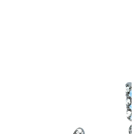
Örsnibb