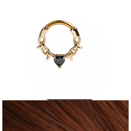
Bodymod Care
Bodymod Premium