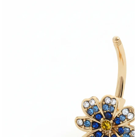
Töjning
14K guldsmycken
Shoppa titan