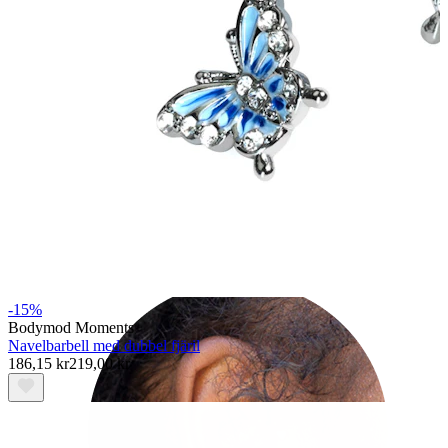
Helix
-15%
Bodymod Moments
Navelbarbell med dubbel fjäril
186,15 kr
219,00 kr