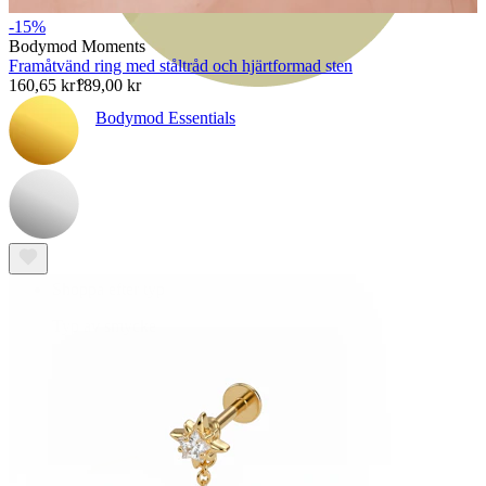
-15%
Bodymod Moments
Framåtvänd ring med ståltråd och hjärtformad sten
160,65 kr
189,00 kr
Bodymod Essentials
Köp 4, betala för 3
Shoppa efter typ
Typ av smycke