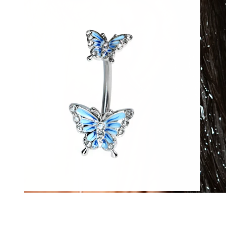
Vattentätt
Öronpiercings