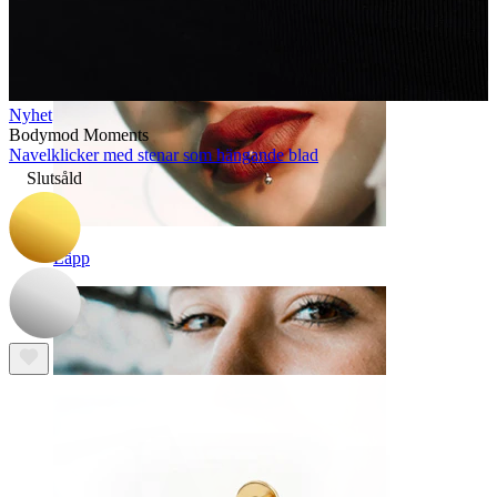
Nyhet
Bodymod Moments
Navelklicker med stenar som hängande blad
Slutsåld
Läpp