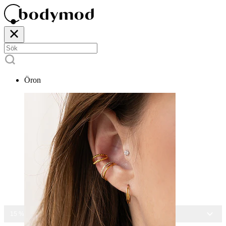
Öron
15 % RABATT PÅ ALLA SMYCKEN