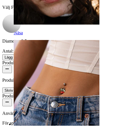
Välj Färg
Näsa
Diameter:
8,5 mm
Antal: 1
Ändra
Lägg till i kundvagn
Produktrecensioner
Produkten har inga recensioner än
Skriv en recension
Produktkvalitet
Användningsfrekvens
För speciella tillfällen