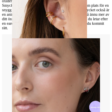
oxiderande färg.
Smycket mäter 8,5 mm i bredden, så det har fått gott om plats för en
snygg och genomtänkt filigrandesign. Eftersom att smycket också är
en aning bredare än andra earcuffs, så täcker den också ännu mer av
ditt örat och därmed skapar ett större blickfång. Så om du letar efter
en earcuff som kan fånga någons uppmärksamhet har du kommit
rätt.
Öron