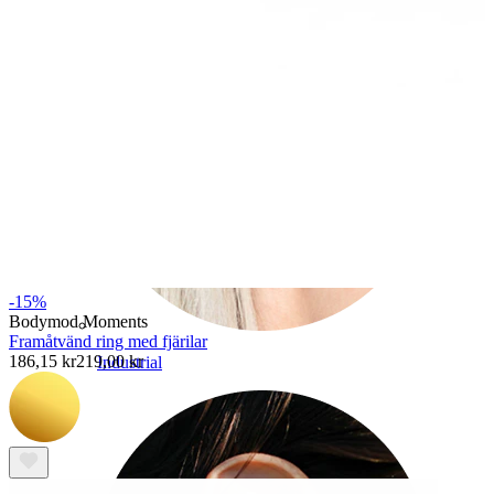
-15%
Bodymod Moments
Framåtvänd ring med fjärilar
186,15 kr
219,00 kr
Industrial