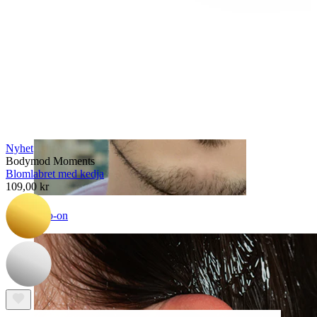
Nyhet
Bodymod Moments
Blomlabret med kedja
109,00 kr
Clip-on