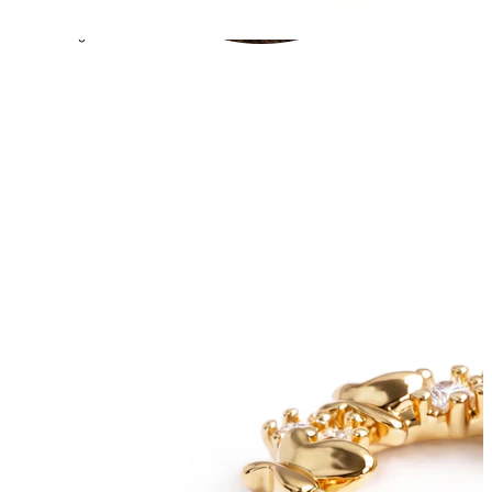
Conch
Daith