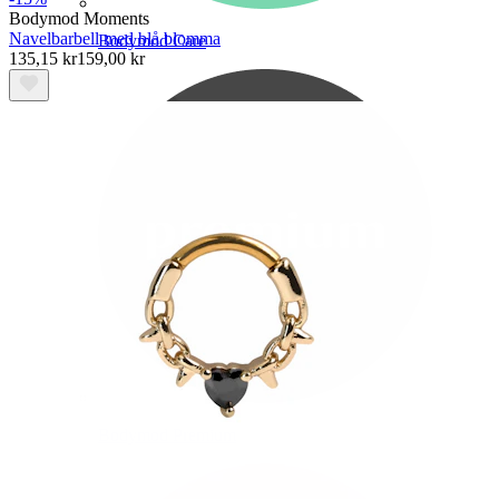
Bodymod Moments
Navelbarbell med blå blomma
Bodymod Care
135,15 kr
159,00 kr
Bodymod Premium