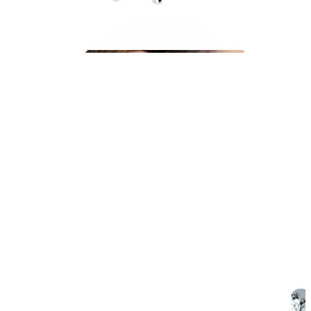
Örsnibb