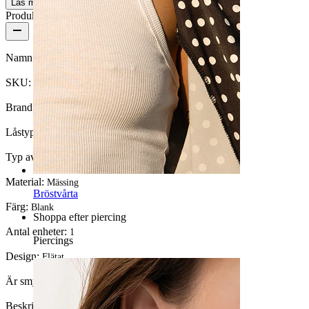
Läs mer
Produktdetaljer
Namn:
Ear cuff med flätat mönster
SKU:
Fake-129
Brand:
Bodymod Moments
Låstyp:
Clip-on
Typ av smycke:
Ear cuff
Material:
Mässing
Bröstvårta
Färg:
Blank
Shoppa efter piercing
Antal enheter:
1
Piercings
Design:
Flätat
Är smycket pläterat?:
Ja, hela smycket
Beskrivning