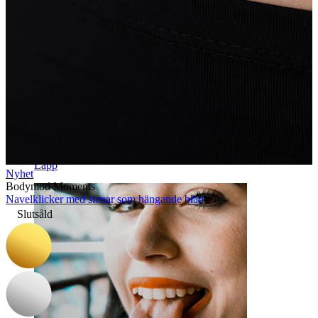
Läpp
Nyhet
Bodymod Moments
Navelklicker med stenar som hängande blad
Slutsåld