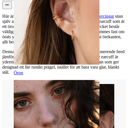
Här är det perfekta alternativ till dig som älskar
öronpiercingar
utan
själv att vara pierce. Här får du nämligen en så kallad earcuff som är
ett öronsmycke som används helt utan piercingar. Smycket består
väldigt simpelt av en ring med en liten åbning som klemmes fast om
örats yttre kan. Den kan i princip sitta alla ställen längst örekanten,
allt beroende på där du tycker den tar sig bästa ut.
Denna specifikke eracuff är lite speciell då den är imponerende bred
jämfört med de flesta andra earcuff. Den snygga brede earcuff är
ydermere dekorerad med ett läckert flettet mönster i ytan som ger
designad ett lite rustikt prägel, istället för att bara vara glat, blankt
stål.
Öron