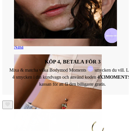
Näsa
KÖP 4, BETALA FÖR 3
Mixa & matcha vilka Bodymod Moments
smycken du vill. L
4 smycken i din kundvagn och använd koden
4X3MOMENTS
kassan för att få den billigaste gratis.