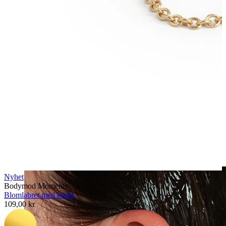
Clip-on
Nyhet
Bodymod Moments
Blomlabret med kedja
109,00 kr