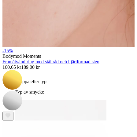
Bodymod Essentials
-15%
Bodymod Moments
Köp 4, betala för 3
Framåtvänd ring med ståltråd och hjärtformad sten
160,65 kr
189,00 kr
Shoppa efter typ
Typ av smycke