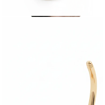
Töjning
14K guldsmycken
Shoppa titan