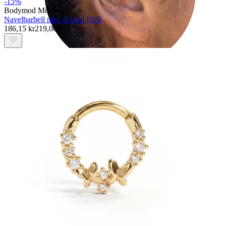
-15%
Bodymod Moments
Navelbarbell med dubbel fjäril
186,15 kr
219,00 kr
Tragus