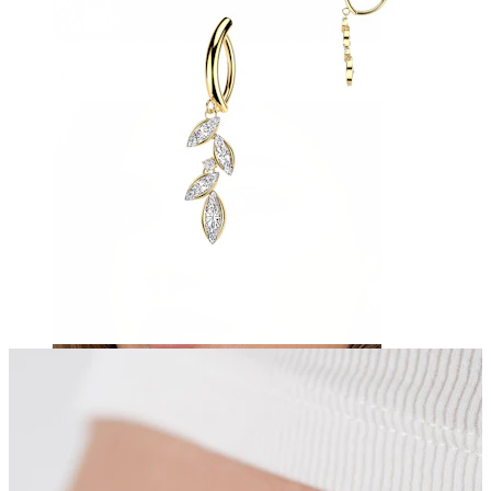
Navel
Septum