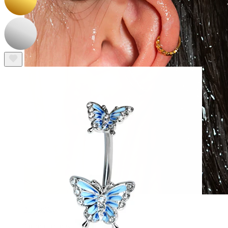
Vattentätt
Öronpiercings