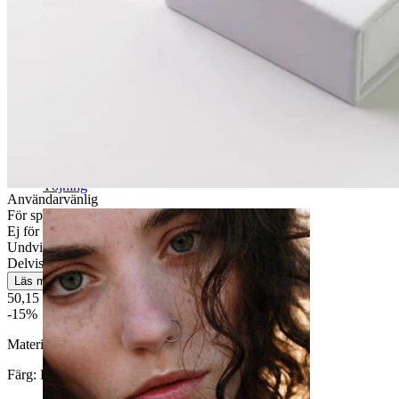
Töjning
Användarvänlig
För speciella tillfällen
Ej för känslig hud
Undvik vatten
Delvis hållbar
Läs mer
50,15 kr
59,00 kr
-15%
Material:
Mässing
Färg:
Blank