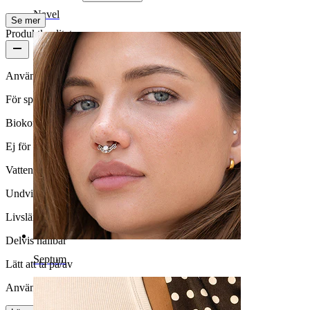
Navel
Se mer
Produktkvalitet
Användningsfrekvens
För speciella tillfällen
Biokompatibilitet
Ej för känslig hud
Vattentäthet
Undvik vatten
Livslängd
Delvis hållbar
Septum
Lätt att ta på/av
Användarvänlig