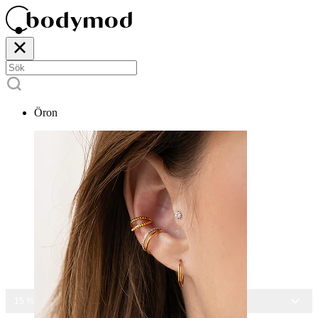
Öron
15 % RABATT PÅ ALLA SMYCKEN