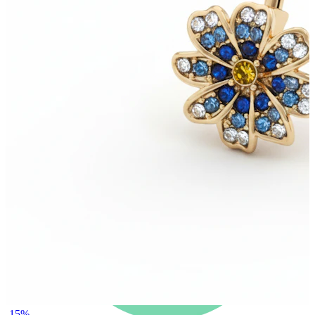
Nyheter
Köp 4, betala för 3
Shoppa Bodymod Moments
Brands
Brands
-15%