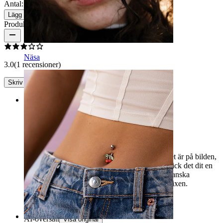
Antal: 1
Ändra
Lägg till i kundvagn
Produktrecensioner
Näsa
3.0
(1 recensioner)
Skriv en recension
Rating
.
Det är ganska svårt att få det på den plats där det är på bilden,
man måste konstigt glida det där uppifrån. Jag fick det dit en
gång och har inte försökt igen eftersom det är ganska
smärtsamt. Men det ser fint ut när det sitter i helixen.
Jeti
Verifierat köp
AI-översatt
Visa original