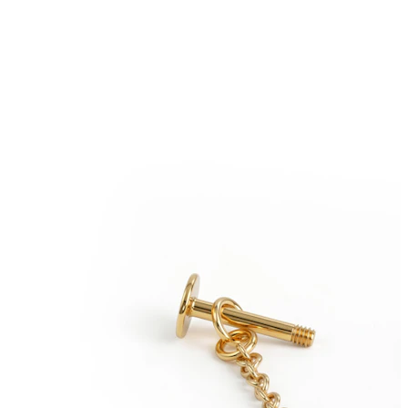
Ögonbryn
Dermal