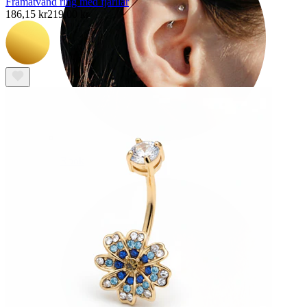
Framåtvänd ring med fjärilar
186,15 kr
219,00 kr
Rook