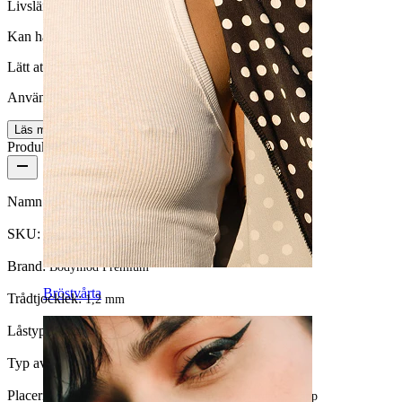
Livslängd
Kan hålla en hel livstid
Lätt att ta på/av
Användarvänlig
Läs mer
Produktdetaljer
Namn:
Böjd barbell gjord av titan med intern tråd och sten
SKU:
Banana-70
Brand:
Bodymod Premium
Bröstvårta
Trådtjocklek:
1,2 mm
Låstyp:
Invändig tråd
Typ av smycke:
Barbell
Placering:
Snug, Rook, Ögonbryn, Daith, Anti-tragus, Läpp