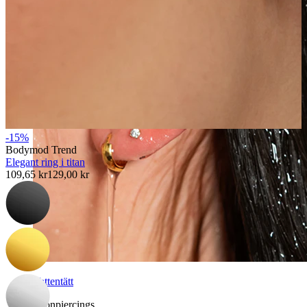
-15%
Bodymod Trend
Elegant ring i titan
109,65 kr
129,00 kr
Vattentätt
Öronpiercings