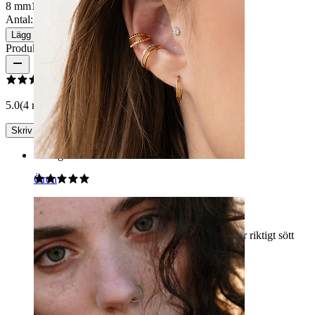
8 mm
10 mm
12 mm
Antal: 1
Ändra
Lägg till i kundvagn
Produktrecensioner
5.0
(4 recensioner)
Skriv en recension
Rating
Öron
Älskar det
Jag köpte detta till min navelpiercing och det ser riktigt sött
och glittrande ut. Jag älskar det verkligen :))
Dani
Verifierat köp
AI-översatt
Visa original