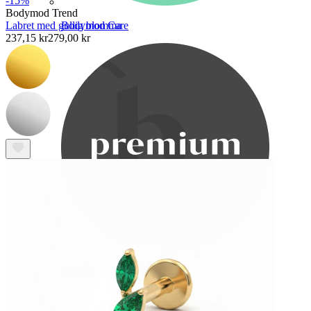
-15%
Bodymod Trend
Bodymod Care
Labret med gullig blomma
237,15 kr
279,00 kr
Bodymod Premium