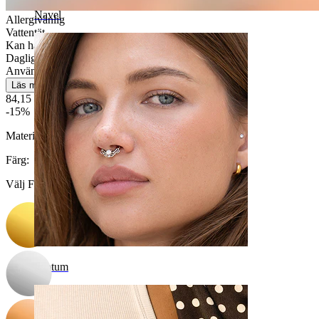
Navel
Allergivänlig
Vattentät
Kan hålla en hel livstid
Daglig användning
Användarvänlig
Läs mer
84,15 kr
99,00 kr
-15%
Material:
Titan
Färg
:
Välj Färg
Septum