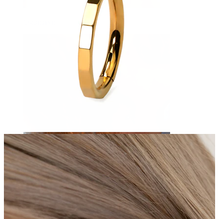
Ögonbryn
Dermal