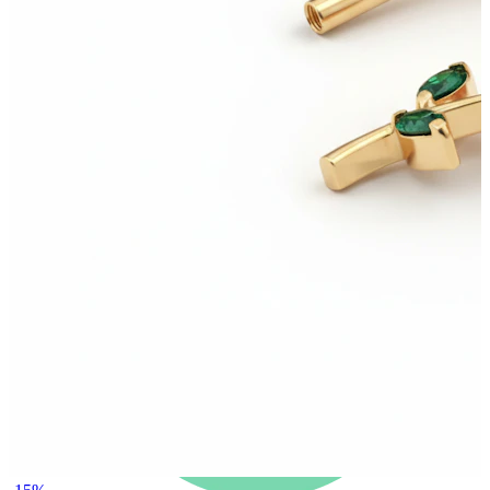
Nyheter
Köp 4, betala för 3
Shoppa Bodymod Moments
Brands
Brands