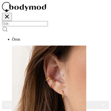
Öron
15 % RABATT PÅ ALLA SMYCKEN