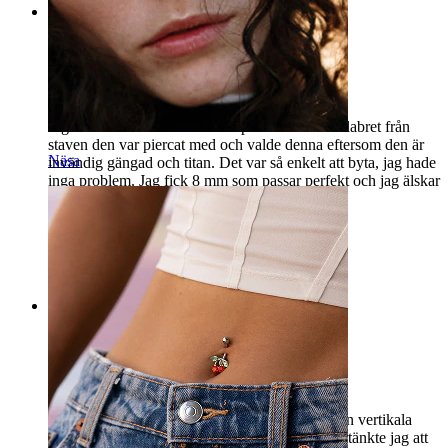
Rating
Älskar det
Jag behövde minska storleken på min vertikala labret från
staven den var piercat med och valde denna eftersom den är
Näsa
invändig gängad och titan. Det var så enkelt att byta, jag hade
inga problem. Jag fick 8 mm som passar perfekt och jag älskar
verkligen den rosa stenen mot min läpp.
Leah
Verifierat köp
AI-översatt
Visa original
Rating
Jag har köpt detta
Jag har köpt detta smycke, ursprungligen till min vertikala
läpp. Men den jag beställde är för kort. Men då tänkte jag att