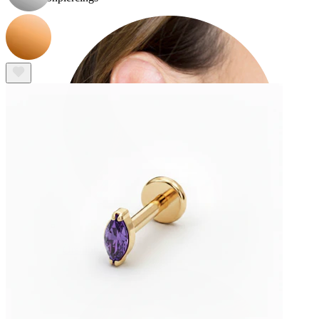
Örsnibb