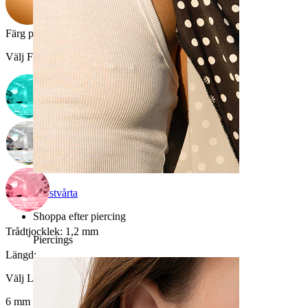
Färg på sten
:
Välj Färg på sten
Bröstvårta
Shoppa efter piercing
Trådtjocklek:
1,2 mm
Piercings
Längd
:
Välj Längd
6 mm