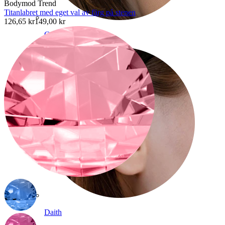
Bodymod Trend
Titanlabret med eget val av färg på stenen
126,65 kr
149,00 kr
Conch
Daith