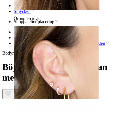
Hem
Smycken
Öronpiercings
Shoppa efter placering
Läpp
Läppiercingsmycke i titan
Böjd barbell gjord av titan med intern tråd och sten
Bodymod Premium
Böjd barbell gjord av titan
med intern tråd och sten
Örsnibb