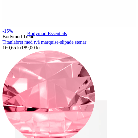
-15%
Bodymod Essentials
Bodymod Trend
Titanlabret med två marquise-slipade stenar
160,65 kr
189,00 kr
Köp 4, betala för 3
Shoppa efter typ
Typ av smycke