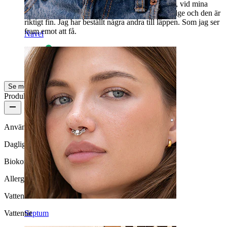
den kan användas på andra ställen än på läppen, vid mina
piercingar. Så den passade med 8 mm i min bridge och den är
riktigt fin. Jag har beställt några andra till läppen. Som jag ser
fram emot att få.
Navel
Andre
Verifierat köp
AI-översatt
Visa original
Se mer
Produktkvalitet
Användningsfrekvens
Daglig användning
Biokompatibilitet
Allergivänlig
Vattentäthet
Septum
Vattentät