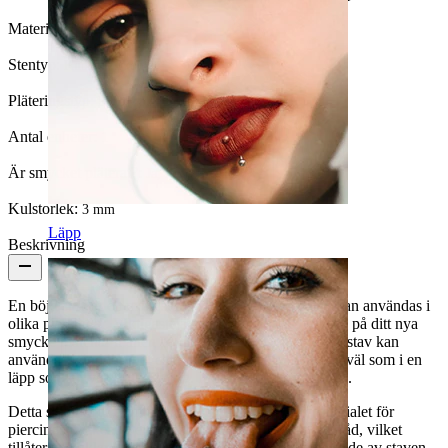
Material:
Titan
Stentyp:
Kubisk zirkonia
Pläteringstyp:
PVD - beläggning
Antal enheter:
1
Är smycket pläterat?:
Ja, hela smycket
Kulstorlek:
3 mm
Läpp
Beskrivning
En böjd stav är ett mångsidigt smycke eftersom den kan användas i
olika piercingar. Viktigaste är att storleken och formen på ditt nya
smycke matchar måtten på din piercing. Denna böjda stav kan
användas i ögonbrynet eller som en
öronpiercing
, likaväl som i en
läpp som en vertikal piercing. Möjligheterna är många.
Detta smycke är gjort av titan vilket är det bästa materialet för
piercingsmycken. Den är också utrustad med intern tråd, vilket
tillåter en enklare och mjukare insättning. Vid varje ände av staven