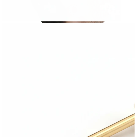
Töjning
14K guldsmycken
Shoppa titan