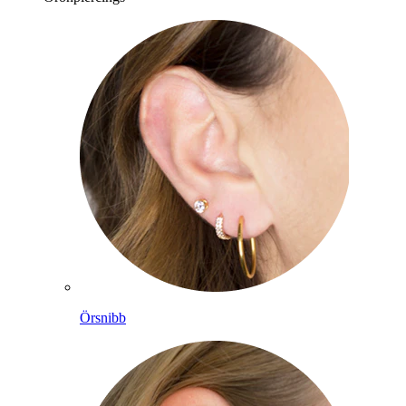
Örsnibb