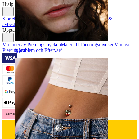
Hjälp & information
Storleksguide
Spåra order
Leveransinformation
Returer &
avbeställning
Betalning
Mitt konto
Bodymod support
Upptäck
Varianter av Piercingsmycken
Material I Piercingsmycken
Vanliga
Näsa
Piercingproblem och Eftervård