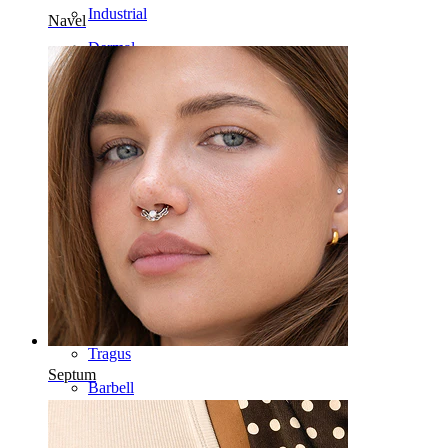
Industrial
Navel
Dermal
Helix
Öron
Septum
14 kt guld
Clip-on
Labret
Tunga
Näsa
Tragus
Septum
Barbell
Rook