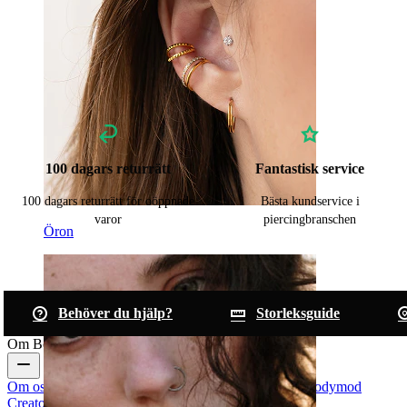
100 dagars returrätt
Fantastisk service
100 dagars returrätt för oöppnade
Bästa kundservice i
varor
piercingbranschen
Öron
Behöver du hjälp?
Storleksguide
Om Bodymod
Om oss
Blogg
Köpvillkor
Kontakta oss
Bodymod Pro
Bodymod
Creators
Bodymod Recensioner