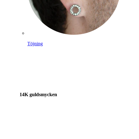
Töjning
14K guldsmycken
Shoppa titan