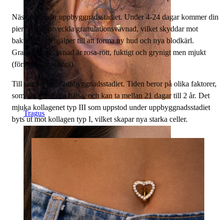
Nästa stadie är uppbyggnadsstadiet. Under 4-24 dagar kommer din
piercing att utveckla granulationsvävnad, vilket skyddar mot
bakterier och hjälper till att forma ny hud och nya blodkärl.
Granulationsvävnad är rosa-rött, fuktigt och grynigt men mjukt
(försök att inte röra).
Till sist kommer ombyggnadsstadiet. Tiden beror på olika faktorer,
som din generella hälsa, och kan ta mellan 21 dagar till 2 år. Det
mjuka kollagenet typ III som uppstod under uppbyggnadsstadiet
Tragus
byts ut mot kollagen typ I, vilket skapar nya starka celler.