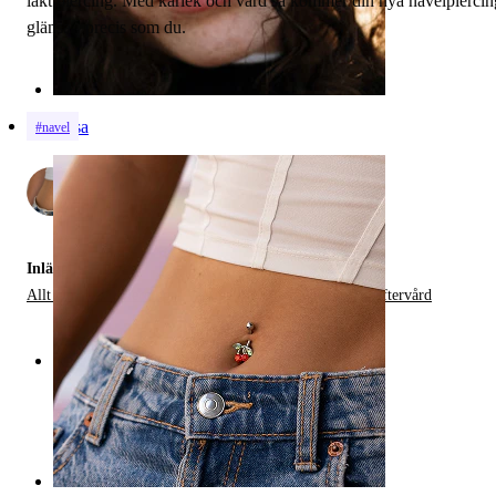
läkt piercing. Med kärlek och vård så kommer din nya navelpiercin
glänsa - precis som du.
Näsa
#navel
av
2
Inlägg i:
Allt Om Navelpiercingar,
Vanliga Piercingproblem och Eftervård
Kategorier
Navel
Läpp
Bröstvårta