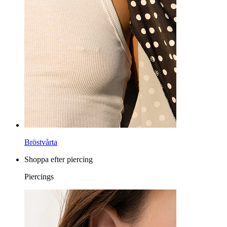
Daith
Hästsko
Ring
Verktyg
Böjd barbell
Örsnibb
Titan
Bröstvårta
Shoppa efter piercing
Piercings