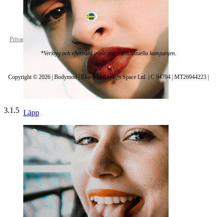
Sweden
Privacy policy
Cookie settings
*Verktyg och eftervård ingår inte i den aktuella kampanjen.
Copyright © 2026 | Bodymod | Blue Monkeys In Space Ltd. | C 94794 | MT26944223 |
3.1.5
Läpp