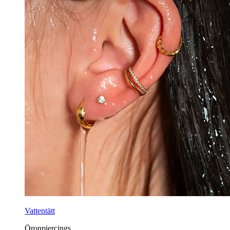
Vattentätt
Öronpiercings