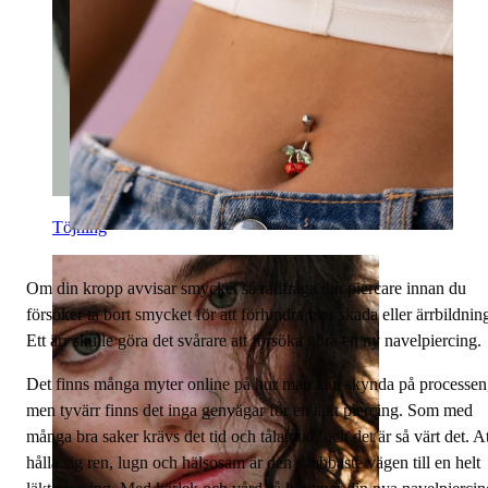
Töjning
Om din kropp avvisar smycket så rådfråga din piercare innan du
försöker ta bort smycket för att förhindra mer skada eller ärrbildnin
Ett ärr skulle göra det svårare att försöka göra en ny navelpiercing.
Det finns många myter online på hur man kan skynda på processen
men tyvärr finns det inga genvägar för en läkt piercing. Som med
många bra saker krävs det tid och tålamod, och det är så värt det. At
hålla sig ren, lugn och hälsosam är den snabbaste vägen till en helt