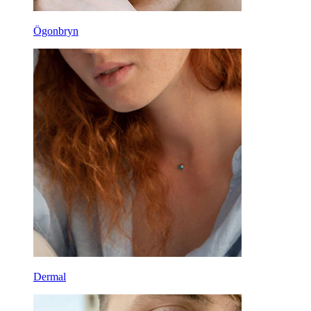
Ögonbryn
Dermal