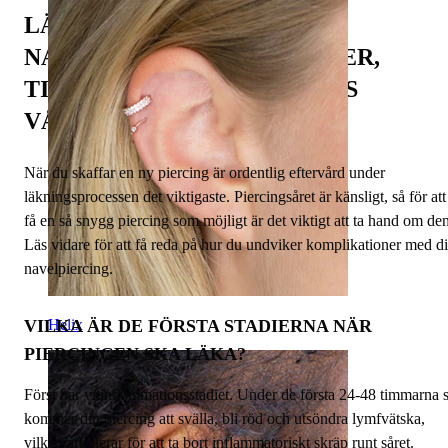
LÄKNINGSPROCESSEN AV
NAVELPIERCINGAR: STADIER,
TIDSLINJE OCH EXPERTENS
VÅRDTIPS
När du skaffar en ny piercing är ordentlig eftervård under
läkningsprocessen det viktigaste. Piercingsåret är känsligt, så för att
få en så snygg piercing som möjligt är det viktigt att ta hand om den
Läs vidare för att få reda på hur du undviker komplikationer med d
navelpiercing.
VILKA ÄR DE FÖRSTA STADIERNA NÄR
Helix
PIERCINGEN SKA LÄKA?
Först har vi inflammationsstadiet. Under de första 24-48 timmarna 
kommer din piercing att svälla, bli röd och utsöndra lymfvätska,
vilket cirkulerar för att ta bort inflammatoriskt skräp runt såret.