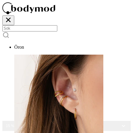
Öron
15 % RABATT PÅ ALLA SMYCKEN