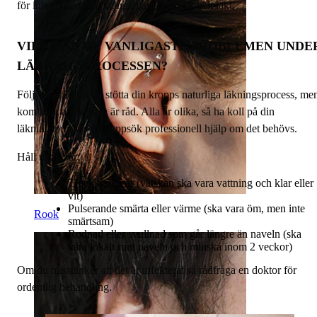
för infektion om piercingen ännu inte är helt läkt.
VILKA ÄR DE VANLIGASTE PROBLEMEN UNDE
LÄKNINGSPROCESSEN?
Följ våra råd för att stötta din kropps naturliga läkningsprocess, me
kom ihåg att de bara är råd. Alla är olika, så ha koll på din
läkningsprocess och uppsök professionell hjälp om det behövs.
Håll utkik för:
Tjock, gult var (vätskan ska vara vattning och klar eller
vit)
Pulserande smärta eller värme (ska vara öm, men inte
Rook
smärtsam)
Rodnad eller svullnad som går längre än naveln (ska
vara lokalt runt naveln och minska inom 2 veckor)
Om du misstänker att det är infekterat så rådfråga en doktor för
ordentlig behandling.