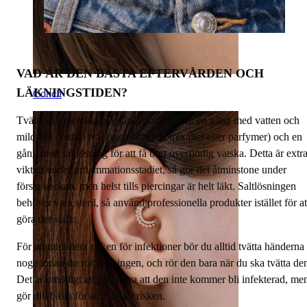
VAD ÄR DEN BÄSTA EFTERVÅRDEN OCH
LÄKNINGSTIDEN?
Conch
Tvätta din piercing två gånger om dagen: en gång med vatten och
mild PH neutral tvål (inga starka kemikalier eller parfymer) och en
gång med saltlösning för att få bort överflödig vätska. Detta är extr
viktigt under inflammationsstadiet, så gör det åtminstone under
första veckan, men helst tills piercingar är helt läkt. Saltlösningen
behöver vara steril, så använd professionella produkter istället för at
göra det själv.
För att minimera risken för infektioner bör du alltid tvätta händerna
noga innan du rör piercingen, och rör den bara när du ska tvätta de
Det är omöjligt att garantera att den inte kommer bli infekterad, me
gör ditt bästa för att minska risken.