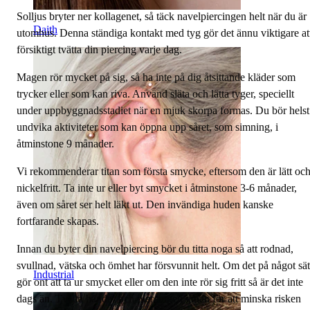
Solljus bryter ner kollagenet, så täck navelpiercingen helt när du är
Daith
utomhus. Denna ständiga kontakt med tyg gör det ännu viktigare at
försiktigt tvätta din piercing varje dag.
Magen rör mycket på sig, så ha inte på dig åtsittande kläder som
trycker eller som kan riva. Använd släta och lätta tyger, speciellt
under uppbyggnadsstadiet när en mjuk skorpa formas. Du bör helst
undvika aktiviteter som kan öppna upp såret, som simning, i
åtminstone 9 månader.
Vi rekommenderar titan som första smycke, eftersom den är lätt oc
nickelfritt. Ta inte ur eller byt smycket i åtminstone 3-6 månader,
även om såret ser helt läkt ut. Den invändiga huden kanske
fortfarande skapas.
Innan du byter din navelpiercing bör du titta noga så att rodnad,
svullnad, vätska och ömhet har försvunnit helt. Om det på något sät
Industrial
gör ont att ta ur smycket eller om den inte rör sig fritt så är det inte
dags än. Tvätta händer och piercingen innan för att minska risken