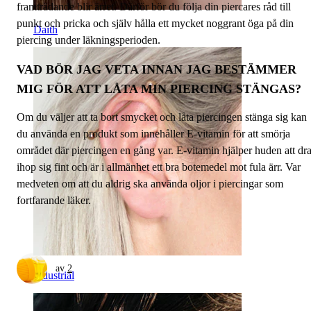
framträdande blir ärret. Därför bör du följa din piercares råd till
punkt och pricka och själv hålla ett mycket noggrant öga på din
Daith
piercing under läkningsperioden.
VAD BÖR JAG VETA INNAN JAG BESTÄMMER
MIG FÖR ATT LÅTA MIN PIERCING STÄNGAS?
Om du väljer att ta bort smycket och låta piercingen stänga sig kan
du använda en produkt som innehåller E-vitamin för att smörja
området där piercingen en gång var. E-vitamin hjälper huden att dr
ihop sig fint och är i allmänhet ett bra botemedel mot fula ärr. Var
medveten om att du aldrig ska använda oljor i piercingar som
fortfarande läker.
av
2
Industrial