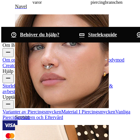
varor
piercingbranschen
Navel
Behöver du hjälp?
Storleksguide
Om Bodymod
Om oss
Blogg
Köpvillkor
Kontakta oss
Bodymod Pro
Bodymod
Creators
Bodymod Recensioner
Hjälp & information
Storleksguide
Spåra order
Leveransinformation
Returer &
avbeställning
Betalning
Mitt konto
Bodymod support
Upptäck
Varianter av Piercingsmycken
Material I Piercingsmycken
Vanliga
Septum
Piercingproblem och Eftervård