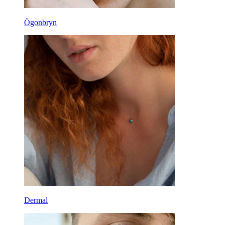
Ögonbryn
Dermal