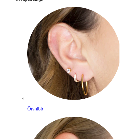
Örsnibb