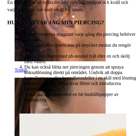
En tumregel är att tvätta din nya piercing morgon och kväll och
varje gång den har varit utsatt för smuts.
HUR TVÄTTAR JAG MIN PIERCING?
Tvätta händerna noggrant varje gång din piercing behöver
rengöras.
Vrid, vänd eller rotera inte på smycket medan du rengör
det.
Tvätta piercingen med ph-neutral tvål eller en och skölj
med vatten.
Du kan också blöta ner piercingen genom att spraya
Tragus
koksaltlösning direkt på området. Undvik att doppa
bomullspinnar eller bomullsrondeller i en skål med lösning
eftersom det kan lämna kvar fibrer och introducera
bakterier.
Torka slutligen torrt med en bit hushållspapper av
engångstyp.