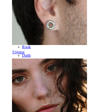
Labret
Tunga
Näsa
Tragus
Barbell
Rook
Töjning
Daith
Hästsko
Ring
Verktyg
Böjd barbell
Örsnibb
Titan