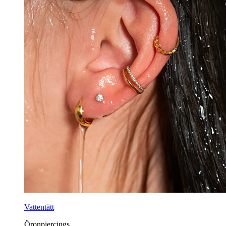
Vattentätt
Öronpiercings