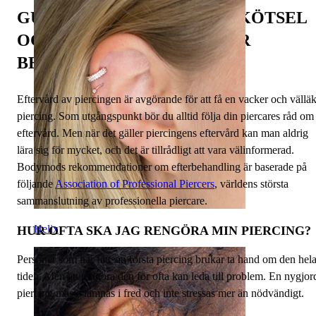
GUIDE FÖR EFTERVÅRD, SKÖTSEL
OCH HUR DU FÖREBYGGER
BESVÄR
Eftervård av piercingen är avgörande för att få en vacker och välläk
piercing. Som utgångspunkt bör du alltid följa din piercares råd om
eftervård. Men när det gäller piercingens eftervård kan man aldrig
lära sig för mycket, och det är tillrådligt att vara välinformerad.
Bodymods rekommendationer om efterbehandling är baserade på
följande
Association of Professional Piercers
, världens största
sammanslutning av professionella piercare.
Helix
HUR OFTA SKA JAG RENGÖRA MIN PIERCING?
Personer som har fått sin första piercing brukar ta hand om den hel
tiden. Men att rengöra den för ofta kan leda till problem. En nygjor
piercing måste lämnas i fred och inte stressas mer än nödvändigt.