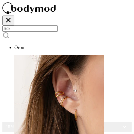
Öron
15 % RABATT PÅ ALLA SMYCKEN