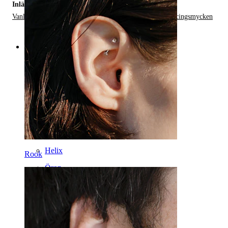
Inlägg i:
Vanliga Piercingproblem och Eftervård,
Varianter av Piercingsmycken
Kategorier
Navel
Läpp
Bröstvårta
Industrial
Dermal
Helix
Rook
Öron
Septum
14 kt guld
Clip-on