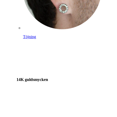
Töjning
14K guldsmycken
Shoppa titan