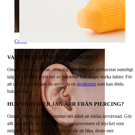
Conch
VARFÖR LUKTAR MIN PIERCING?
Om din piercing luktar, oroa dig inte. Din hud producerar naturligt
talg som när det bryts ner av bakterier kan skapa starka lukter. För
att undvika detta kan du använda en
deodorant
som kan döda
bakterierna.
HUR UNDVIKER JAG ÄRR FRÅN PIERCING?
Om du får en piercing kommer det alltid att bildas ärrvävnad. Gör
allt du kan för att påskynda läkningsprocessen så mycket som
möjligt. Ju längre tid det tar för ett sår att läka, desto mer