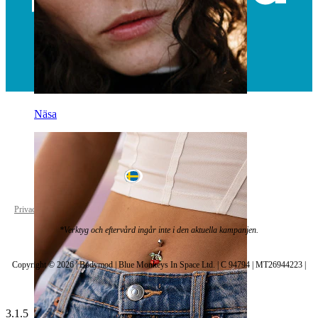
Näsa
Sweden
Privacy policy
Cookie settings
*Verktyg och eftervård ingår inte i den aktuella kampanjen.
Copyright © 2026 | Bodymod | Blue Monkeys In Space Ltd. | C 94794 | MT26944223 |
3.1.5